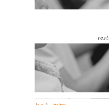
Home
Fake News