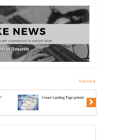
nti in Amazon
Vedi tutti
Tradurre i
n?
Creare Landing Page potenti
grazie agl
Google