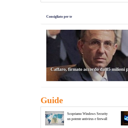
Consigliato per te
Caffaro, firmato accordo da 85 milioni p
Guide
ione “last delivery”
Scopriamo Windows Security
un potente antivirus e firewall