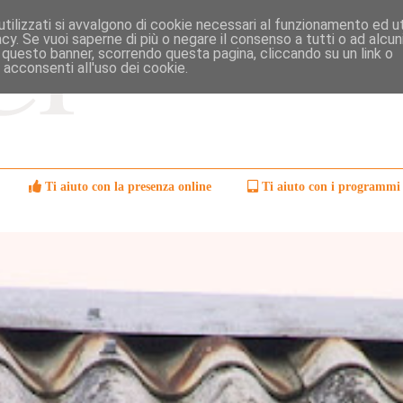
tilizzati si avvalgono di cookie necessari al funzionamento ed uti
ivacy. Se vuoi saperne di più o negare il consenso a tutti o ad alcun
 questo banner, scorrendo questa pagina, cliccando su un link o
 acconsenti all'uso dei cookie.
Ti aiuto con la presenza online
Ti aiuto con i programmi