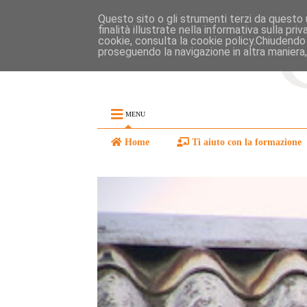
Questo sito o gli strumenti terzi da questo u
finalità illustrate nella informativa sulla pr
cookie, consulta la cookie policy.Chiudendo
proseguendo la navigazione in altra maniera,
MENU
Home
Ti aiuto con la formazione