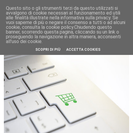
Questo sito o gli strumenti terzi da questo utilizzati si
avvalgono di cookie necessari al funzionamento ed utili
alle finalità illustrate nella informativa sulla privacy. Se
vuoi saperne di più o negare il consenso a tutti o ad alcuni
cookie, consulta la cookie policy.Chiudendo questo
banner, scorrendo questa pagina, cliccando su un link o
proseguendo la navigazione in altra maniera, acconsenti
all'uso dei cookie.
SCOPRI DI PIÙ
ACCETTA COOKIES